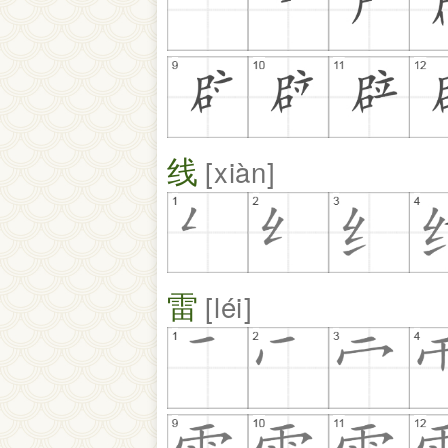
线
xiàn
雷
léi