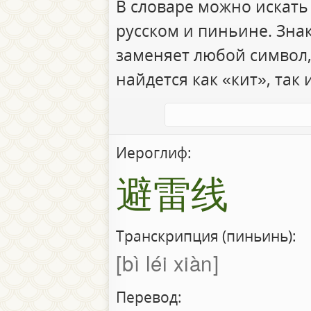
В словаре можно искать
русском и пиньине. Зна
заменяет любой символ,
найдется как «кит», так 
Иероглиф:
避雷线
Транскрипция (пиньинь):
bì léi xiàn
Перевод: