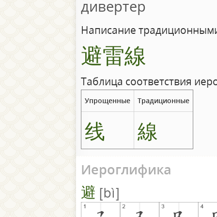
дивертер
Написание традиционными
避雷線
Таблица соответствия иер
Упрощенные
Традиционные
线
線
Иероглифика
避
bì