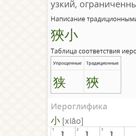
узкий, ограниченн
Написание традиционными
狹小
Таблица соответствия иер
Упрощенные
Традиционные
狭
狹
Иероглифика
小
xiǎo