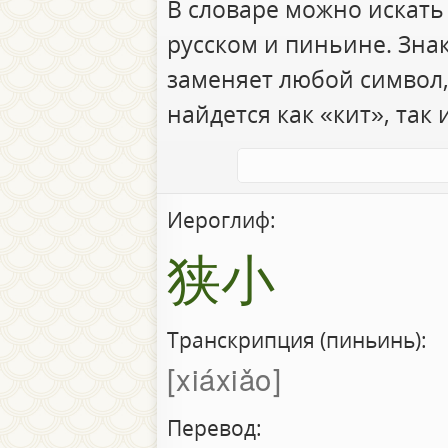
В словаре можно искать
русском и пиньине. Зна
заменяет любой символ,
найдется как «кит», так 
Иероглиф:
狭小
Транскрипция (пиньинь):
xiáxiǎo
Перевод: