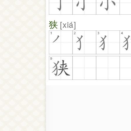
狭
xiá