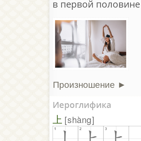
в первой половине 
Произношение ►
Иероглифика
上
shàng