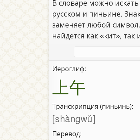
В словаре можно искать
русском и пиньине. Зна
заменяет любой символ,
найдется как «кит», так 
Иероглиф:
上午
Транскрипция (пиньинь):
shàngwǔ
Перевод: