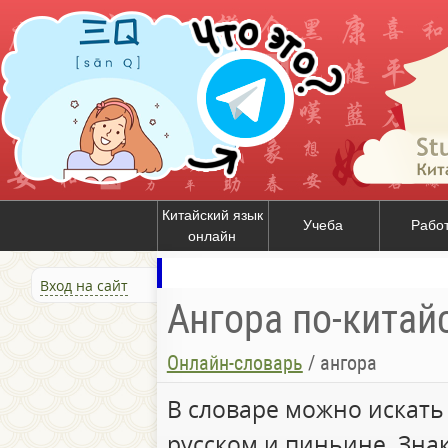
Китайский язык
Учеба
Рабо
онлайн
Вход на сайт
Ангора по-китай
Онлайн-словарь
/
ангора
В словаре можно искать
русском и пиньине. Зна