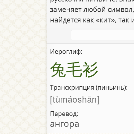
заменяет любой символ,
найдется как «кит», так 
Иероглиф:
兔毛衫
Транскрипция (пиньинь):
tùmáoshān
Перевод:
ангора