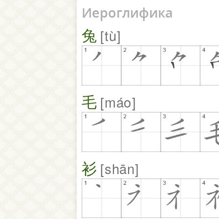
Иероглифика
兔
tù
毛
máo
衫
shān