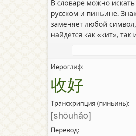
В словаре можно искать
русском и пиньине. Зна
заменяет любой символ,
найдется как «кит», так 
Иероглиф:
收好
Транскрипция (пиньинь):
shōuhǎo
Перевод: