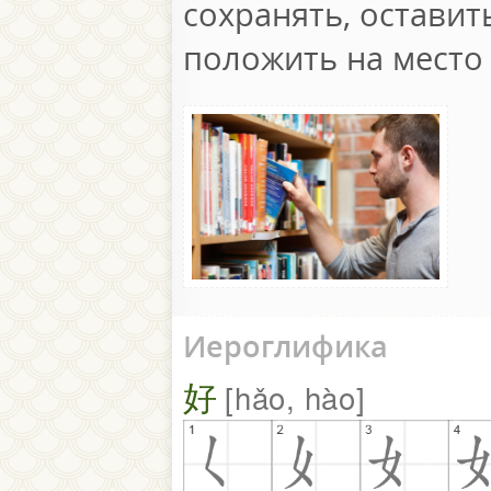
сохранять, оставить
положить на место
Иероглифика
好
hǎo, hào