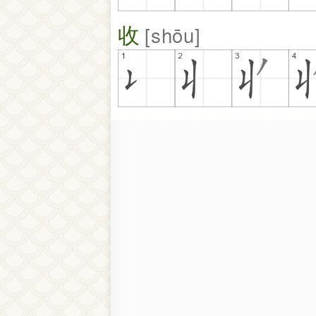
收
shōu