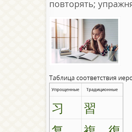
повторять; упражн
Таблица соответствия иер
Упрощенные
Традиционные
习
習
复
複、復