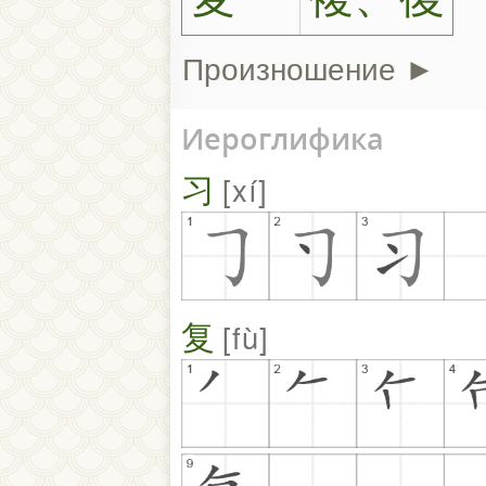
Произношение ►
Иероглифика
习
xí
复
fù