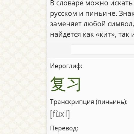
В словаре можно искать
русском и пиньине. Зна
заменяет любой символ,
найдется как «кит», так 
Иероглиф:
复习
Транскрипция (пиньинь):
fùxí
Перевод: