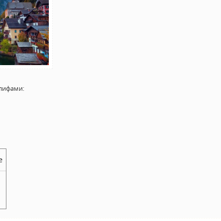
лифами:
е