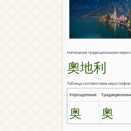
Написание традиционными иерог
奧地利
Таблица соответствия иероглифов:
Упрощенные
Традиционны
奥
奧