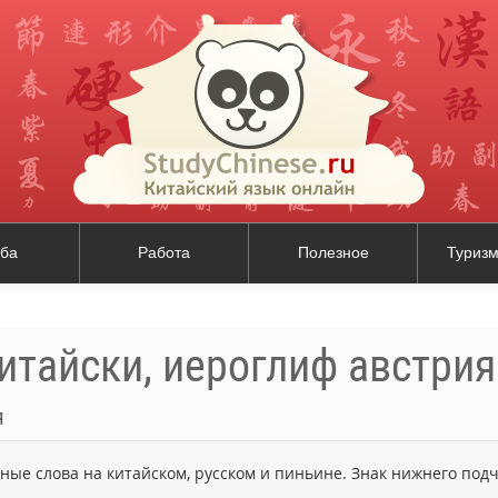
ба
Работа
Полезное
Туризм
итайски, иероглиф австрия
я
ьные слова на китайском, русском и пиньине. Знак нижнего по