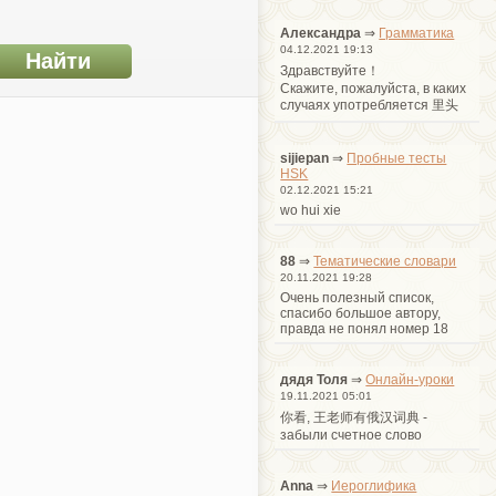
Александра
⇒
Грамматика
04.12.2021 19:13
Здравствуйте！
Cкажите, пожалуйста, в каких
случаях употребляется 里头
sijiepan
⇒
Пробные тесты
HSK
02.12.2021 15:21
wo hui xie
88
⇒
Тематические словари
20.11.2021 19:28
Очень полезный список,
спасибо большое автору,
правда не понял номер 18
дядя Толя
⇒
Онлайн-уроки
19.11.2021 05:01
你看, 王老师有俄汉词典 -
забыли счетное слово
Anna
⇒
Иероглифика