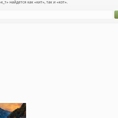
к_т» найдется как «кит», так и «кот».