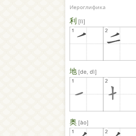
Иероглифика
利
lì
地
de, dì
奥
ào