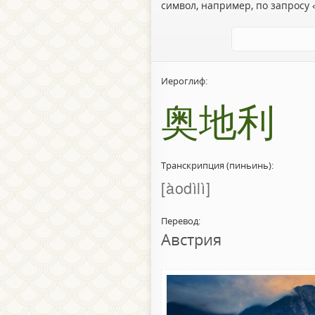
символ, например, по запросу «
Иероглиф:
奥地利
Транскрипция (пиньинь):
àodìlì
Перевод:
Австрия