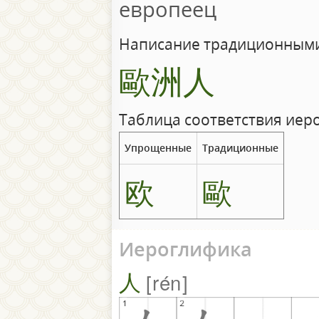
европеец
Написание традиционными
歐洲人
Таблица соответствия иер
Упрощенные
Традиционные
欧
歐
Иероглифика
人
rén