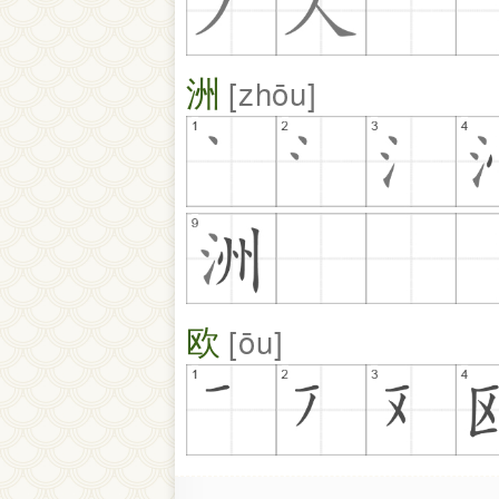
洲
zhōu
欧
ōu