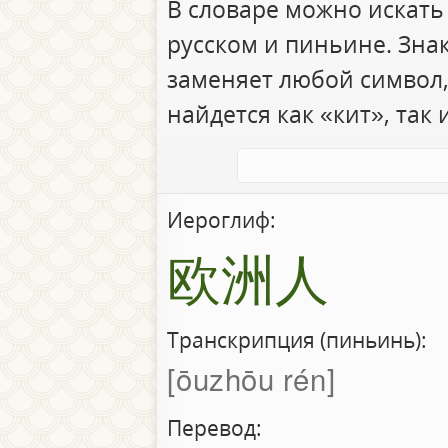
В словаре можно искать
русском и пиньине. Зна
заменяет любой символ,
найдется как «кит», так 
Иероглиф:
欧洲人
Транскрипция (пиньинь):
ōuzhōu rén
Перевод: