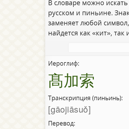
В словаре можно искать
русском и пиньине. Зна
заменяет любой символ,
найдется как «кит», так 
Иероглиф:
髙加索
Транскрипция (пиньинь):
gāojiāsuǒ
Перевод: