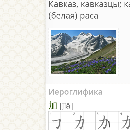
Кавказ, кавказцы; к
(белая) раса
Иероглифика
加
jiā