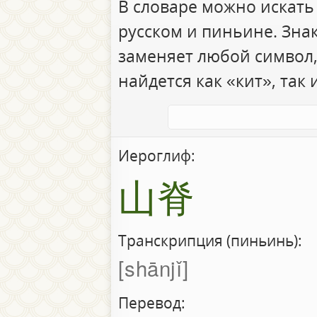
В словаре можно искать
русском и пиньине. Зна
заменяет любой символ,
найдется как «кит», так 
Иероглиф:
山脊
Транскрипция (пиньинь):
shānjǐ
Перевод: