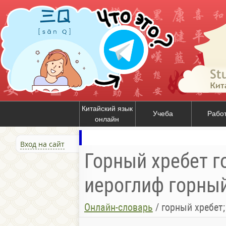
Китайский язык
Учеба
Рабо
онлайн
Вход на сайт
Горный хребет го
иероглиф горный
Онлайн-словарь
/
горный хребет; гор