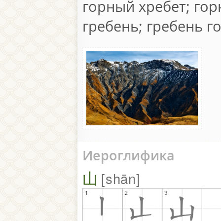
горный хребет; го
гребень; гребень г
Иероглифика
山
shān