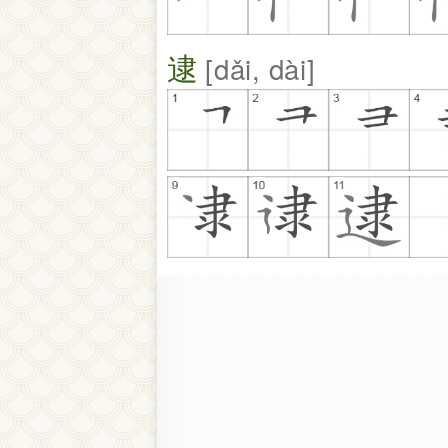
逮
dǎi, dài