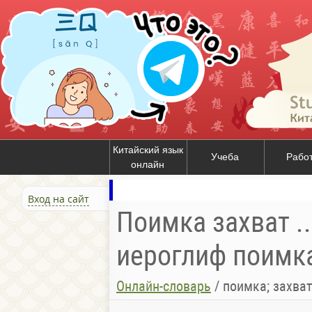
Китайский язык
Учеба
Рабо
онлайн
Вход на сайт
Поимка захват ..
иероглиф поимка 
Онлайн-словарь
/
поимка; захват; 