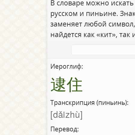
В словаре можно искать
русском и пиньине. Зна
заменяет любой символ,
найдется как «кит», так 
Иероглиф:
逮住
Транскрипция (пиньинь):
dǎizhù
Перевод: