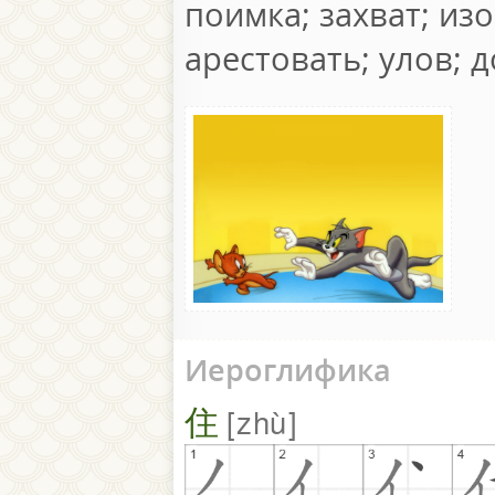
поимка; захват; из
арестовать; улов; 
Иероглифика
住
zhù