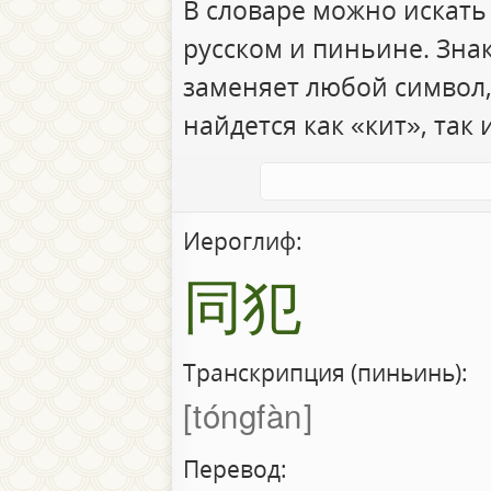
В словаре можно искать
русском и пиньине. Зна
заменяет любой символ,
найдется как «кит», так 
Иероглиф:
同犯
Транскрипция (пиньинь):
tóngfàn
Перевод: