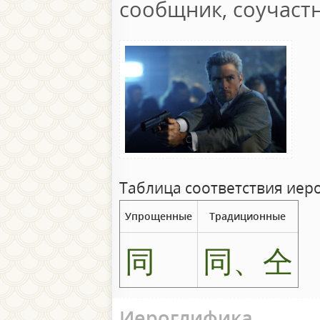
сообщник, соучастн
Таблица соответствия иер
Упрощенные
Традиционные
同
同、仝
Иероглифика