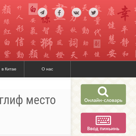
 в Китае
О нас
оглиф место