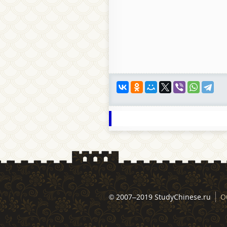
© 2007–2019 StudyChinese.ru
О