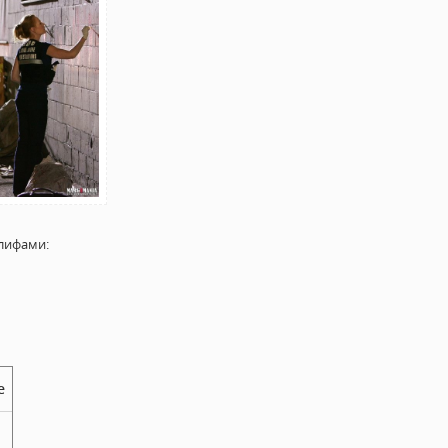
лифами:
е