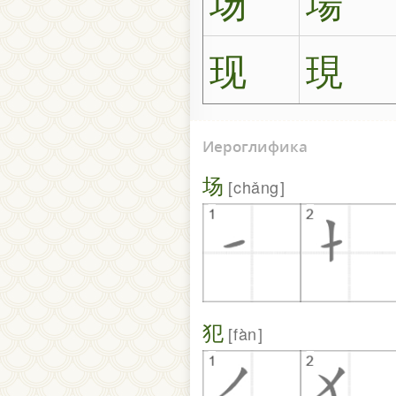
场
場
现
現
Иероглифика
场
chǎng
犯
fàn