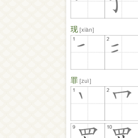
现
xiàn
罪
zuì