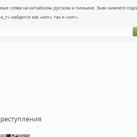
ьные слова на китайском, русском и пиньине. Знак нижнего по
к_т» найдется как «кит», так и «кот».
преступления