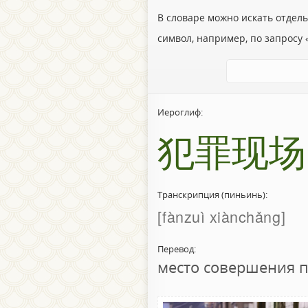
В словаре можно искать отдел
символ, например, по запросу «
Иероглиф:
犯罪现场
Транскрипция (пиньинь):
fànzuì xiànchǎng
Перевод:
место совершения 