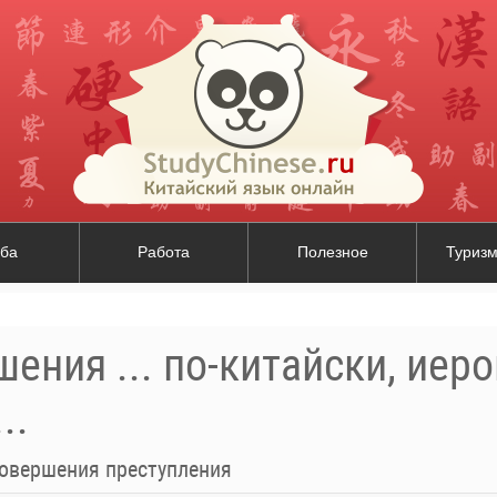
ба
Работа
Полезное
Туризм
ения ... по-китайски, иер
..
совершения преступления