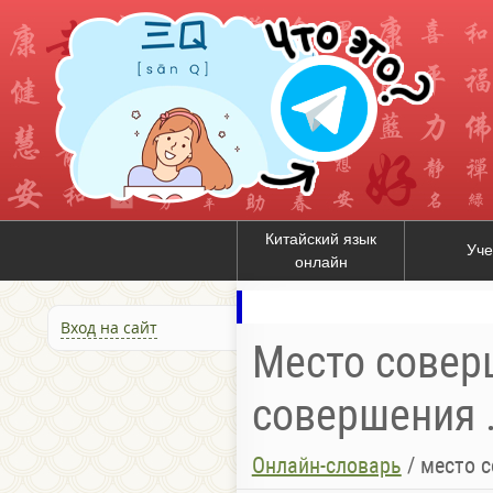
Китайский язык
Уче
онлайн
Вход на сайт
Место соверш
совершения .
Онлайн-словарь
/
место 