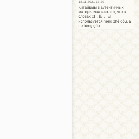
18.11.2021 13:29
Китайцыы в аутентичных
материалах считают, что в
словах 口，田， 日
используется héng zhé gõu, а
не héng gõu.