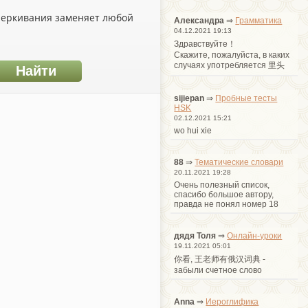
дчеркивания заменяет любой
Александра
⇒
Грамматика
04.12.2021 19:13
Здравствуйте！
Cкажите, пожалуйста, в каких
случаях употребляется 里头
sijiepan
⇒
Пробные тесты
HSK
02.12.2021 15:21
wo hui xie
88
⇒
Тематические словари
20.11.2021 19:28
Очень полезный список,
спасибо большое автору,
правда не понял номер 18
дядя Толя
⇒
Онлайн-уроки
19.11.2021 05:01
你看, 王老师有俄汉词典 -
забыли счетное слово
Anna
⇒
Иероглифика