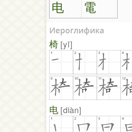
电
電
Иероглифика
椅
yǐ
电
diàn