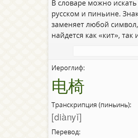
В словаре можно искать
русском и пиньине. Зна
заменяет любой символ,
найдется как «кит», так 
Иероглиф:
电椅
Транскрипция (пиньинь):
diànyǐ
Перевод: