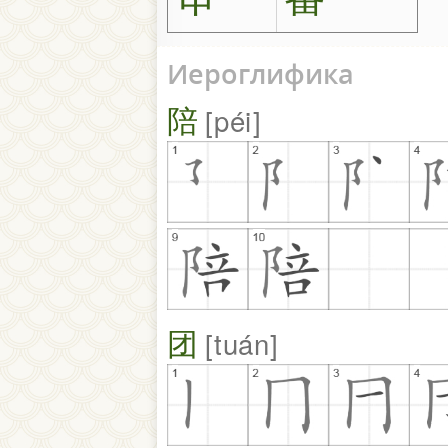
Иероглифика
陪
péi
团
tuán