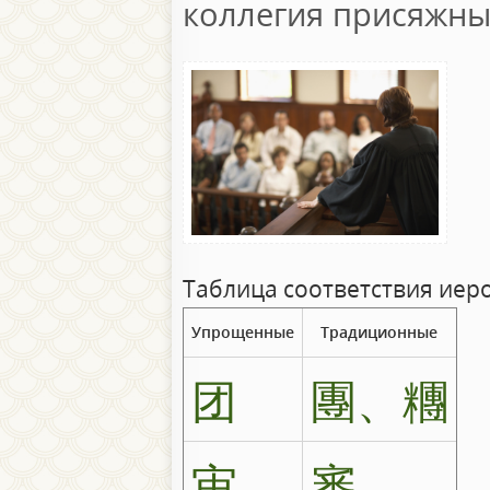
коллегия присяжны
Таблица соответствия иер
Упрощенные
Традиционные
团
團、糰
审
審