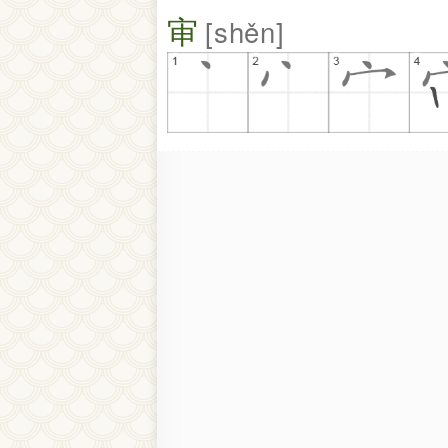
审
shěn