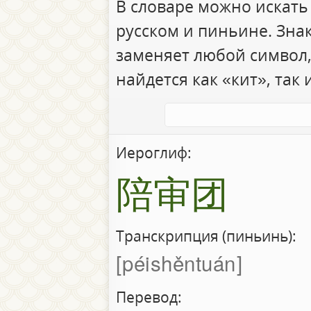
В словаре можно искать
русском и пиньине. Зна
заменяет любой символ,
найдется как «кит», так 
Иероглиф:
陪审团
Транскрипция (пиньинь):
péishěntuán
Перевод: