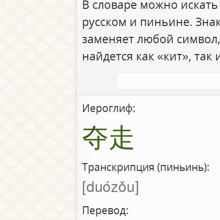
В словаре можно искать
русском и пиньине. Зна
заменяет любой символ,
найдется как «кит», так 
Иероглиф:
夺走
Транскрипция (пиньинь):
duózǒu
Перевод: