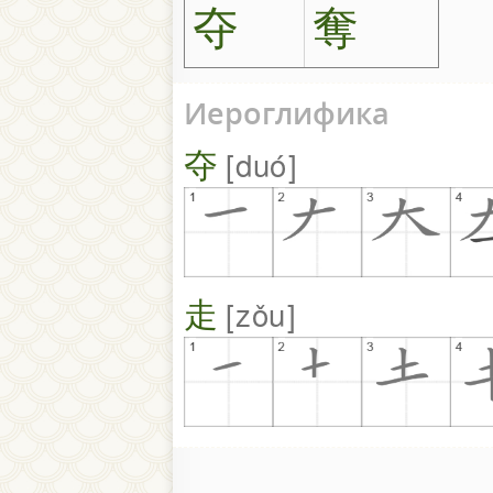
夺
奪
Иероглифика
夺
duó
走
zǒu