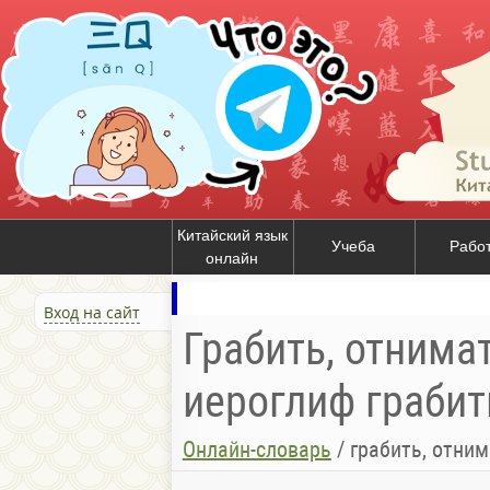
Китайский язык
Учеба
Рабо
онлайн
Вход на сайт
Грабить, отнимат
иероглиф грабит
Онлайн-словарь
/
грабить, отни