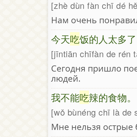
zhè dùn fàn chī dé hě
Нам очень понравил
今天
吃
饭的人太多了
jīntiān chīfàn de rén t
Сегодня пришло по
людей.
我不能
吃
辣的食物。
wǒ bùnéng chī là de 
Мне нельзя острые 