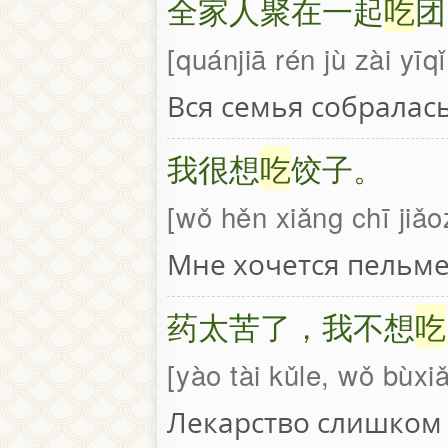
全家人聚在一起
吃
团
quánjiā rén jù zài yīq
Вся семья собралас
我很想
吃
饺子。
wǒ hěn xiǎng chī jiǎo
Мне хочется пельме
药太苦了，我不想
吃
yào tài kǔle, wǒ bùxi
Лекарство слишком г