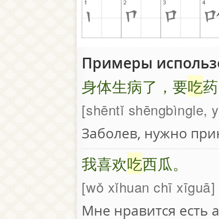
Примеры использ
身体生病了，要
吃
药
shēntǐ shēngbìngle, 
Заболев, нужно при
我喜欢
吃
西瓜。
wǒ xǐhuan chī xīguā
Мне нравится есть а