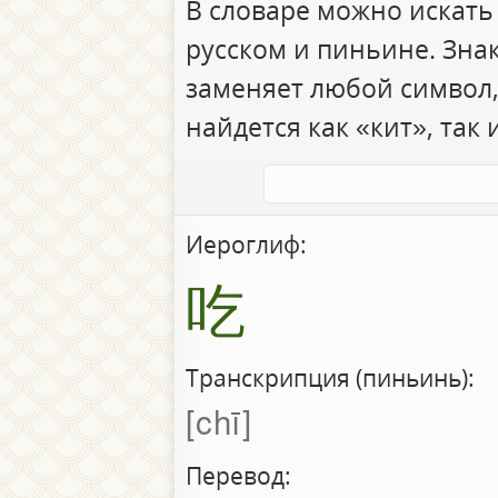
В словаре можно искать
русском и пиньине. Зна
заменяет любой символ,
найдется как «кит», так 
Иероглиф:
吃
Транскрипция (пиньинь):
chī
Перевод: