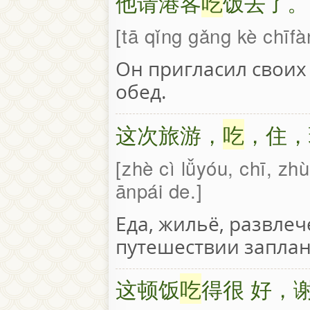
他请港客
吃
饭去了。
tā qǐng gǎng kè chīfà
Он пригласил своих
обед.
这次旅游，
吃
，住，
zhè cì lǚyóu, chī, z
ānpái de.
Еда, жильё, развлеч
путешествии заплан
这顿饭
吃
得很 好，