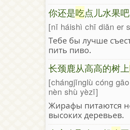
你还是
吃
点儿水果吧
nǐ háishì chī diǎn er 
Тебе бы лучше съест
пить пиво.
长颈鹿从高高的树上
сhángjǐnglù cóng gāo
nèn shù yèzǐ
Жирафы питаются н
высоких деревьев.