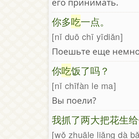
его принимать.
你多
吃
一点。
nǐ duō chī yīdiǎn
Поешьте еще немно
你
吃
饭了吗？
nǐ chīfàn le ma
Вы поели?
我抓了两大把花生给
wǒ zhuāle liǎng dà bǎ