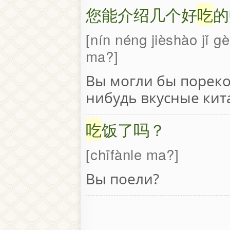
您能介绍几个好
吃
的
nín néng jièshào jǐ g
ma?
Вы могли бы пореко
нибудь вкусные кит
吃
饭了吗？
chīfànle ma?
Вы поели?