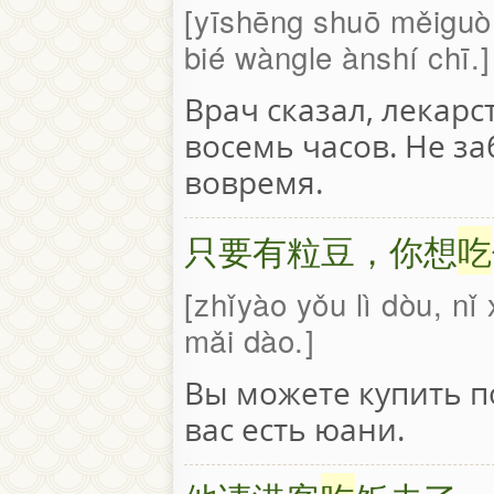
yīshēng shuō měiguò b
bié wàngle ànshí chī.
Врач сказал, лекарс
восемь часов. Не з
вовремя.
只要有粒豆，你想
吃
zhǐyào yǒu lì dòu, n
mǎi dào.
Вы можете купить по
вас есть юани.