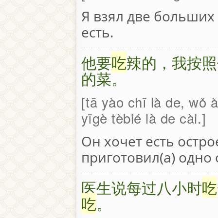
Я взял две больших 
есть.
他要
吃
辣的，我按照
的菜。
tā yào chī là de, wǒ 
yīgè tèbié là de cài.
Он хочет есть остро
приготовил(а) одно
医生说每过八小时
吃
吃
。