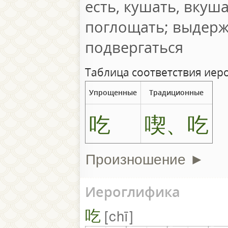
есть, кушать, вкуш
поглощать; выдерж
подвергаться
Таблица соответствия иер
Упрощенные
Традиционные
吃
喫、吃
Произношение ►
Иероглифика
吃
chī