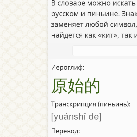
В словаре можно искать
русском и пиньине. Зна
заменяет любой символ,
найдется как «кит», так 
Иероглиф:
原始的
Транскрипция (пиньинь):
yuánshǐ de
Перевод: