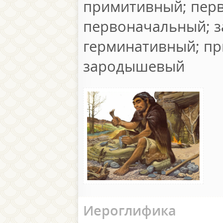
примитивный; пер
первоначальный; з
герминативный; п
зародышевый
Иероглифика