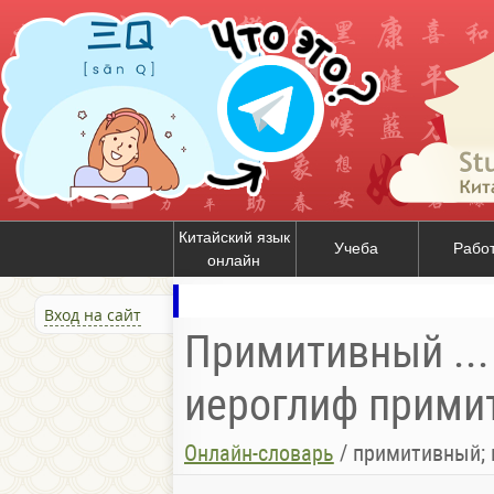
Китайский язык
Учеба
Рабо
онлайн
Вход на сайт
Примитивный ...
иероглиф примит
Онлайн-словарь
/
примитивный; первобытный; 