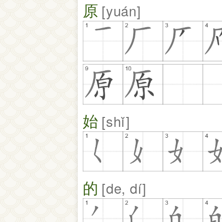
原
yuán
始
shǐ
的
de, dí