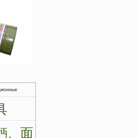
ционные
具
麪、面