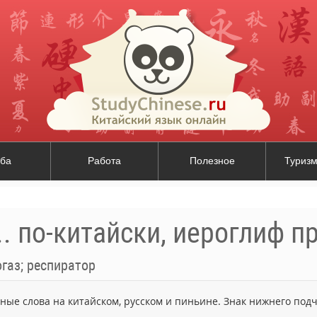
ба
Работа
Полезное
Туризм
. по-китайски, иероглиф пр
газ; респиратор
ьные слова на китайском, русском и пиньине. Знак нижнего по