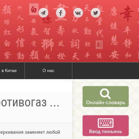
 в Китае
О нас
отивогаз ...
дчеркивания заменяет любой