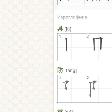
Иероглифика
具
jù
防
fáng
毒
dú