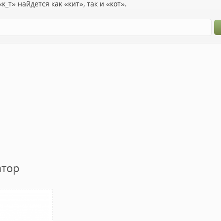
к_т» найдется как «кит», так и «кот».
атор