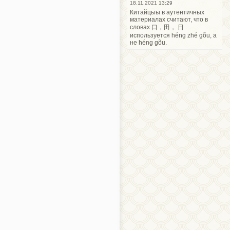
18.11.2021 13:29
Китайцыы в аутентичных
материалах считают, что в
словах 口，田， 日
используется héng zhé gõu, а
не héng gõu.