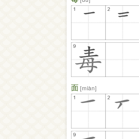
面
miàn