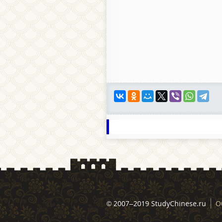
© 2007–2019 StudyChinese.ru
О