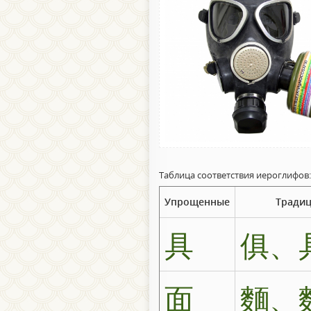
Таблица соответствия иероглифов:
Упрощенные
Тради
具
俱、
面
麵、