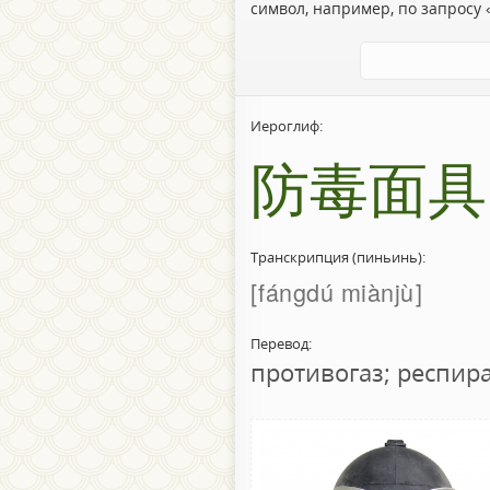
символ, например, по запросу «
Иероглиф:
防毒面具
Транскрипция (пиньинь):
fángdú miànjù
Перевод:
противогаз; респир