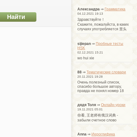
Александра
⇒
Грамматика
04.12.2021 19:13
Здравствуйте！
Cкажите, пожалуйста, в каких
случаях употребляется 里头
sijiepan
⇒
Пробные тесты
HSK
02.12.2021 15:21
wo hui xie
88
⇒
Тематические словари
20.11.2021 19:28
Очень полезный список,
спасибо большое автору,
правда не понял номер 18
дядя Толя
⇒
Онлайн-уроки
19.11.2021 05:01
你看, 王老师有俄汉词典 -
забыли счетное слово
Anna
⇒
Иероглифика