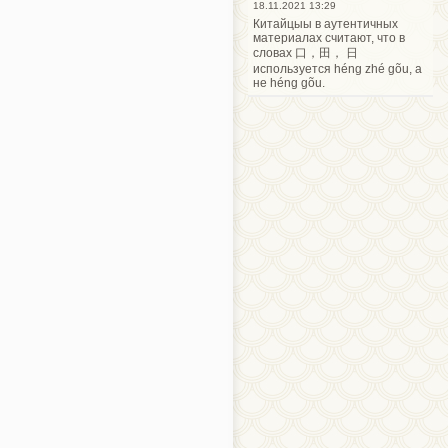
18.11.2021 13:29
Китайцыы в аутентичных
материалах считают, что в
словах 口，田， 日
используется héng zhé gõu, а
не héng gõu.