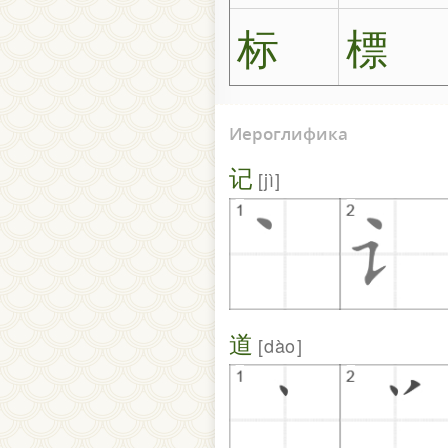
标
標
Иероглифика
记
jì
道
dào