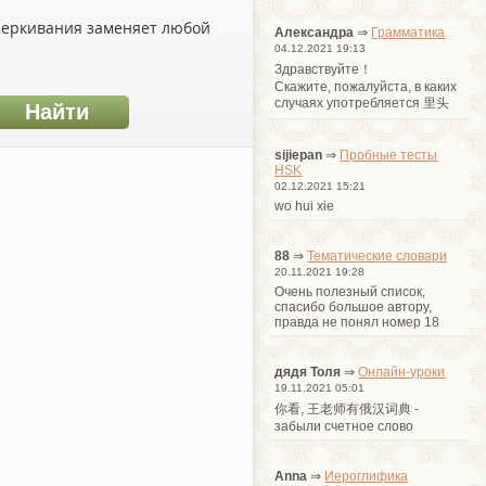
дчеркивания заменяет любой
Александра
⇒
Грамматика
04.12.2021 19:13
Здравствуйте！
Cкажите, пожалуйста, в каких
случаях употребляется 里头
sijiepan
⇒
Пробные тесты
HSK
02.12.2021 15:21
wo hui xie
88
⇒
Тематические словари
20.11.2021 19:28
Очень полезный список,
спасибо большое автору,
правда не понял номер 18
дядя Толя
⇒
Онлайн-уроки
19.11.2021 05:01
你看, 王老师有俄汉词典 -
забыли счетное слово
Anna
⇒
Иероглифика