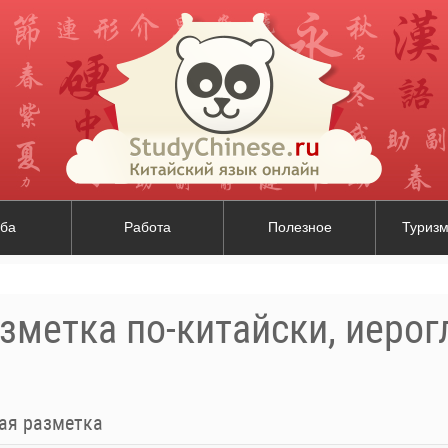
ба
Работа
Полезное
Туризм
зметка по-китайски, иеро
ая разметка