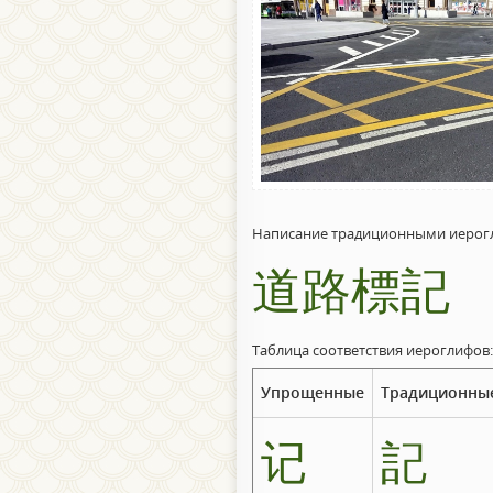
Написание традиционными иерог
道路標記
Таблица соответствия иероглифов:
Упрощенные
Традиционны
记
記