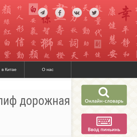
 в Китае
О нас
глиф дорожная