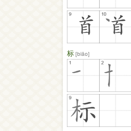
标
biāo