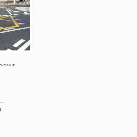
лифами:
е