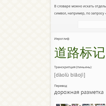
В словаре можно искать отдел
символ, например, по запросу «
Иероглиф:
道路标记
Транскрипция (пиньинь):
dàolù biāojì
Перевод:
дорожная разметка