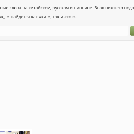
ьные слова на китайском, русском и пиньине. Знак нижнего по
к_т» найдется как «кит», так и «кот».