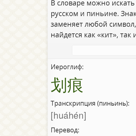
В словаре можно искать
русском и пиньине. Зна
заменяет любой символ,
найдется как «кит», так 
Иероглиф:
划痕
Транскрипция (пиньинь):
huáhén
Перевод: