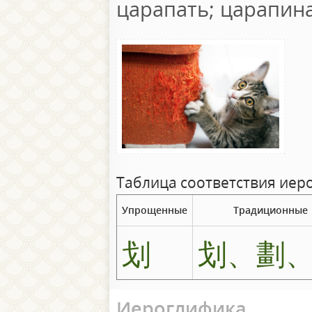
царапать; царапин
Таблица соответствия иер
Упрощенные
Традиционные
划
划、劃
Иероглифика