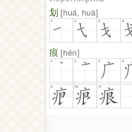
划
huá, huà
痕
hén