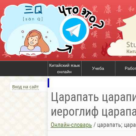
Китайский язык
Учеба
Рабо
онлайн
Вход на сайт
Царапать царапин
иероглиф царапа
Онлайн-словарь
/
царапать; цар