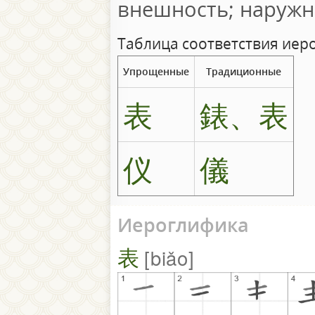
внешность; наружн
Таблица соответствия иер
Упрощенные
Традиционные
表
錶、表
仪
儀
Иероглифика
表
biǎo