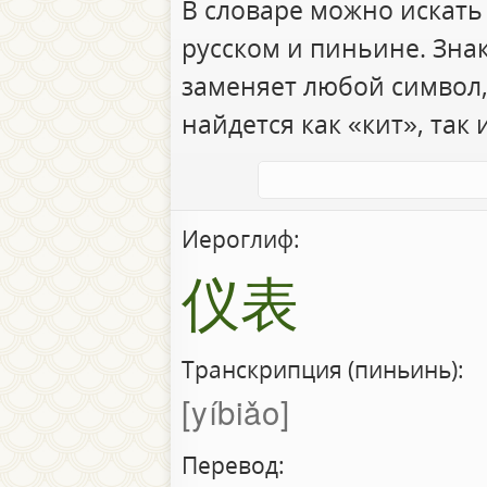
В словаре можно искать
русском и пиньине. Зна
заменяет любой символ,
найдется как «кит», так 
Иероглиф:
仪表
Транскрипция (пиньинь):
yíbiǎo
Перевод: