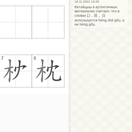
18.11.2021 13:29
Китайцыы в аутентичных
материалах считают, что в
словах 口，田， 日
используется héng zhé gõu, а
не héng gõu.