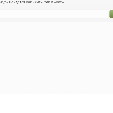
к_т» найдется как «кит», так и «кот».