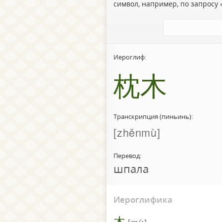
символ, например, по запросу «
Иероглиф:
枕木
Транскрипция (пиньинь):
zhěnmù
Перевод:
шпала
Иероглифика
木