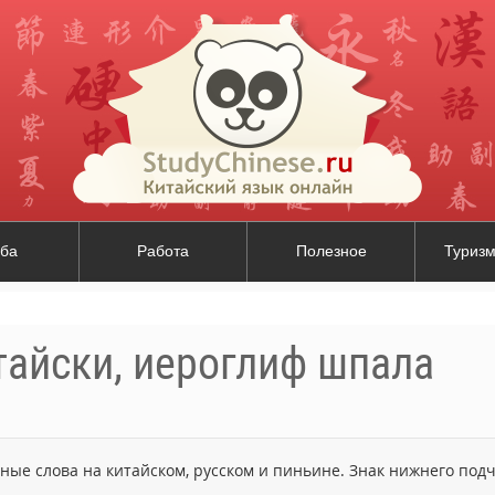
ба
Работа
Полезное
Туризм
тайски, иероглиф шпала
ьные слова на китайском, русском и пиньине. Знак нижнего по