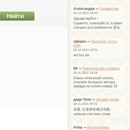
Александра
⇒
Грамматика
04.12.2021 19:13
Здравствуйте！
Cкажите, пожалуйста, в каких
случаях употребляется 里头
sijiepan
⇒
Пробные тесты
HSK
02.12.2021 15:21
wo hui xie
88
⇒
Тематические словари
20.11.2021 19:28
Очень полезный список,
спасибо большое автору,
правда не понял номер 18
дядя Толя
⇒
Онлайн-уроки
19.11.2021 05:01
你看, 王老师有俄汉词典 -
забыли счетное слово
Anna
⇒
Иероглифика