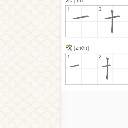
mù
枕
zhěn