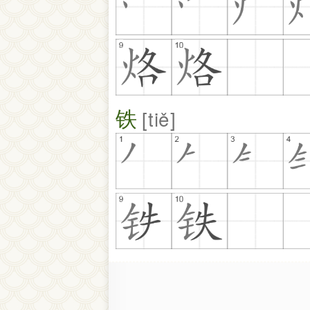
铁
tiě