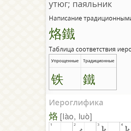
утюг; паяльник
Написание традиционными
烙鐵
Таблица соответствия иер
Упрощенные
Традиционные
铁
鐵
Иероглифика
烙
lào, luò