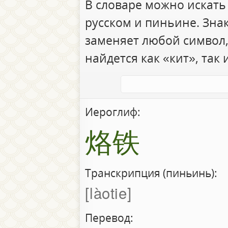
В словаре можно искать
русском и пиньине. Зна
заменяет любой символ,
найдется как «кит», так 
Иероглиф:
烙铁
Транскрипция (пиньинь):
làotie
Перевод: