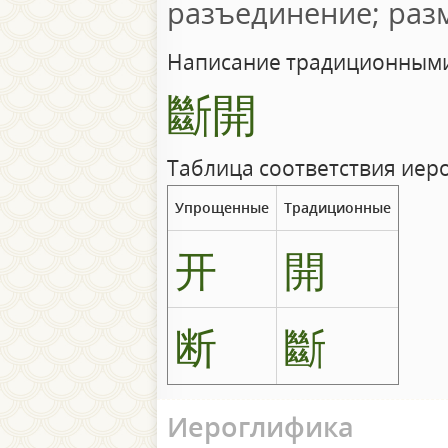
разъединение; раз
Написание традиционными
斷開
Таблица соответствия иер
Упрощенные
Традиционные
开
開
断
斷
Иероглифика