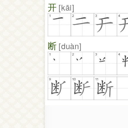
开
kāi
断
duàn