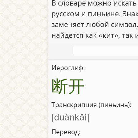
В словаре можно искать
русском и пиньине. Зна
заменяет любой символ,
найдется как «кит», так 
Иероглиф:
断开
Транскрипция (пиньинь):
duànkāi
Перевод: