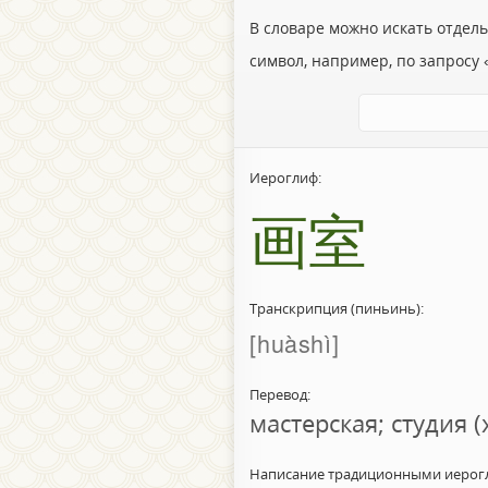
В словаре можно искать отдел
символ, например, по запросу «
Иероглиф:
画室
Транскрипция (пиньинь):
huàshì
Перевод:
мастерская; студия 
Написание традиционными иерог