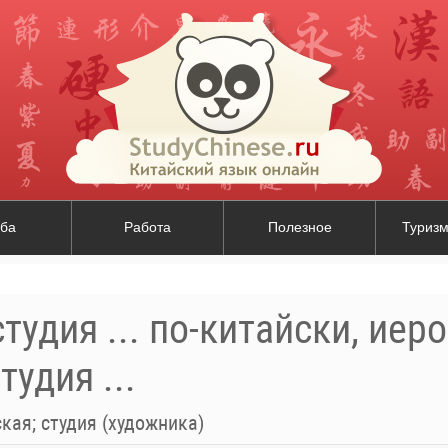
ба
Работа
Полезное
Туризм
тудия ... по-китайски, иер
тудия ...
кая; студия (художника)