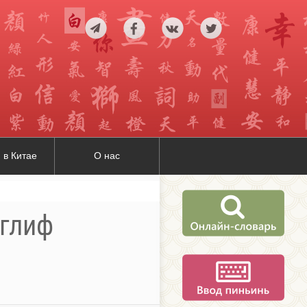
 в Китае
О нас
оглиф