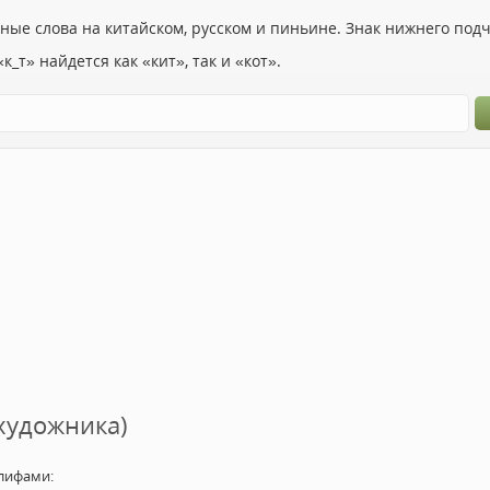
ьные слова на китайском, русском и пиньине. Знак нижнего по
к_т» найдется как «кит», так и «кот».
(художника)
лифами: