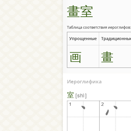
畫室
Таблица соответствия иероглифов:
Упрощенные
Традиционны
画
畫
Иероглифика
室
shì