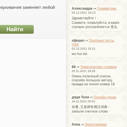
дчеркивания заменяет любой
Александра
⇒
Грамматика
04.12.2021 19:13
Здравствуйте！
Cкажите, пожалуйста, в каких
случаях употребляется 里头
sijiepan
⇒
Пробные тесты
HSK
02.12.2021 15:21
wo hui xie
88
⇒
Тематические словари
20.11.2021 19:28
Очень полезный список,
спасибо большое автору,
правда не понял номер 18
дядя Толя
⇒
Онлайн-уроки
19.11.2021 05:01
你看, 王老师有俄汉词典 -
забыли счетное слово
Anna
⇒
Иероглифика