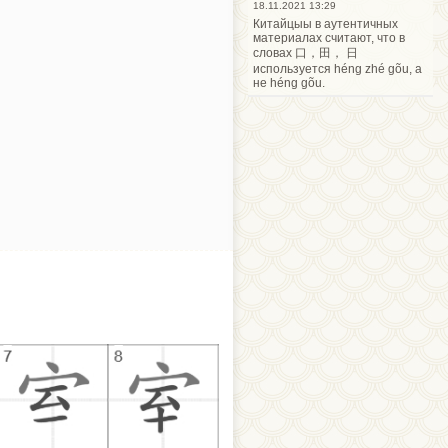
18.11.2021 13:29
Китайцыы в аутентичных
материалах считают, что в
словах 口，田， 日
используется héng zhé gõu, а
не héng gõu.