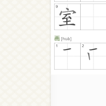
画
huà