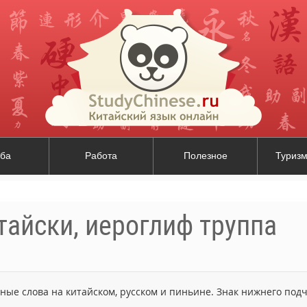
ба
Работа
Полезное
Туризм
тайски, иероглиф труппа
ьные слова на китайском, русском и пиньине. Знак нижнего по