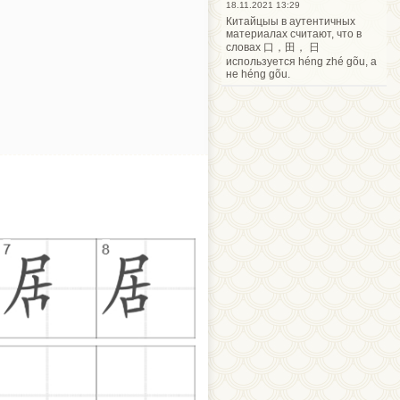
18.11.2021 13:29
Китайцыы в аутентичных
материалах считают, что в
словах 口，田， 日
используется héng zhé gõu, а
не héng gõu.