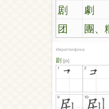
剧
劇
团
團、
Иероглифика
剧
jù