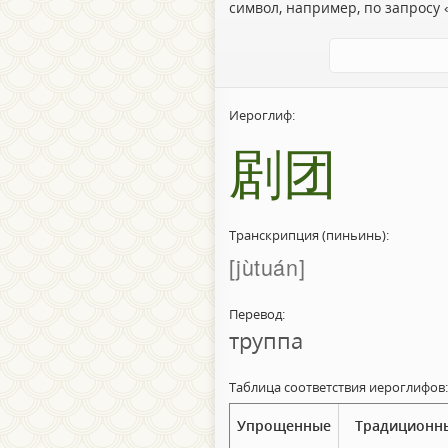
символ, например, по запросу «
Иероглиф:
剧团
Транскрипция (пиньинь):
jùtuán
Перевод:
труппа
Таблица соответствия иероглифов:
Упрощенные
Традиционн