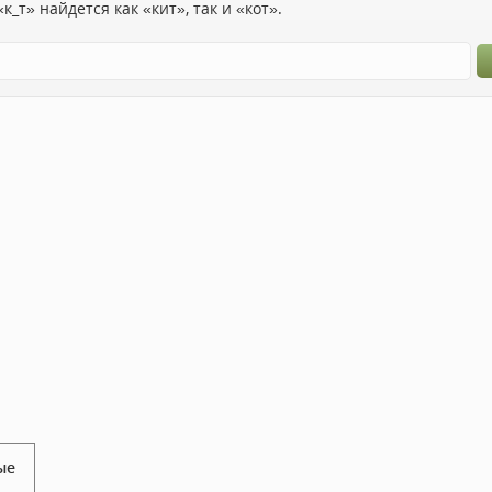
к_т» найдется как «кит», так и «кот».
ые