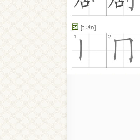
团
tuán