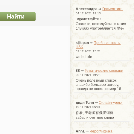
Александра
⇒
Грамматика
04.12.2021 19:13
Здравствуйте！
Cкажите, пожалуйста, в каких
случаях употребляется 里头
sijiepan
⇒
Пробные тесты
HSK
02.12.2021 15:21
wo hui xie
88
⇒
Тематические словари
20.11.2021 19:28
Очень полезный список,
спасибо большое автору,
правда не понял номер 18
дядя Толя
⇒
Онлайн-уроки
19.11.2021 05:01
你看, 王老师有俄汉词典 -
забыли счетное слово
Anna
⇒
Иероглифика