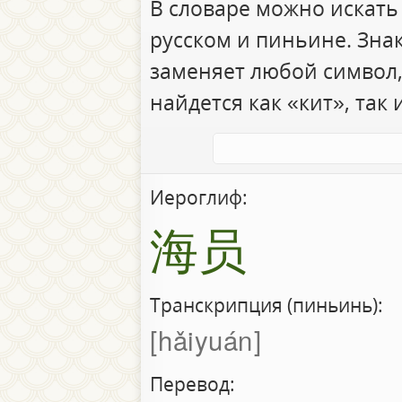
В словаре можно искать
русском и пиньине. Зна
заменяет любой символ,
найдется как «кит», так 
Иероглиф:
海员
Транскрипция (пиньинь):
hǎiyuán
Перевод: