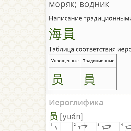
моряк; водник
Написание традиционными
海員
Таблица соответствия иер
Упрощенные
Традиционные
员
員
Иероглифика
员
yuán