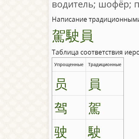
водитель; шофёр; 
Написание традиционными
駕駛員
Таблица соответствия иер
Упрощенные
Традиционные
员
員
驾
駕
驶
駛