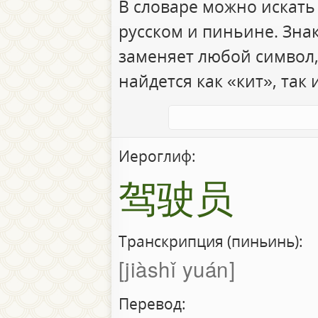
В словаре можно искать
русском и пиньине. Зна
заменяет любой символ,
найдется как «кит», так 
Иероглиф:
驾驶员
Транскрипция (пиньинь):
jiàshǐ yuán
Перевод: