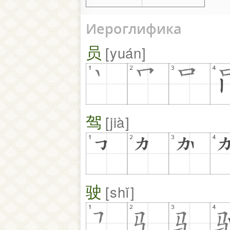
Иероглифика
员
yuán
驾
jià
驶
shǐ