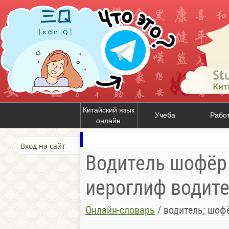
Китайский язык
Учеба
Рабо
онлайн
Вход на сайт
Водитель шофёр 
иероглиф водит
Онлайн-словарь
/
водитель; шофё