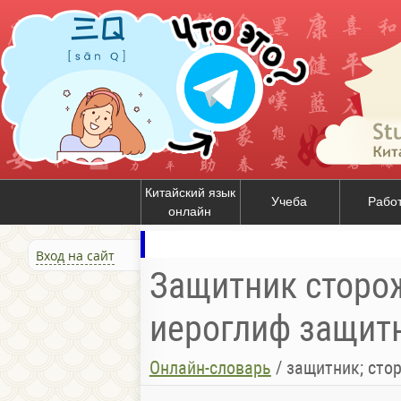
Китайский язык
Учеба
Рабо
онлайн
Вход на сайт
Защитник сторож 
иероглиф защитн
Онлайн-словарь
/
защитник; сто