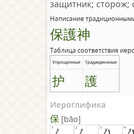
защитник; сторож;
Написание традиционными
保護神
Таблица соответствия иер
Упрощенные
Традиционные
护
護
Иероглифика
保
bǎo