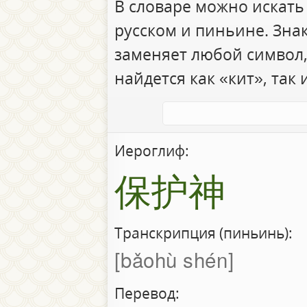
В словаре можно искать
русском и пиньине. Зна
заменяет любой символ,
найдется как «кит», так 
Иероглиф:
保护神
Транскрипция (пиньинь):
bǎohù shén
Перевод: