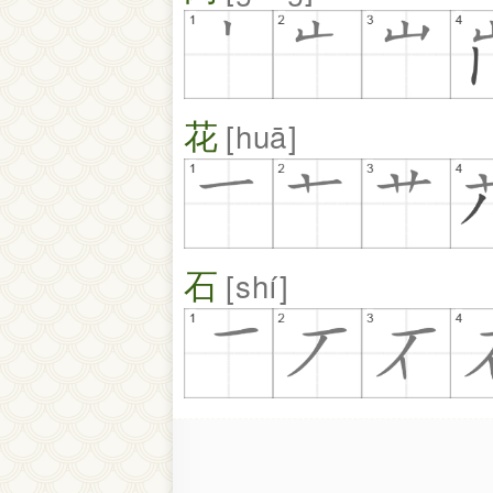
花
huā
石
shí