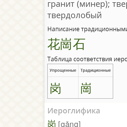
гранит (минер); тв
твердолобый
Написание традиционными
花崗石
Таблица соответствия иер
Упрощенные
Традиционные
岗
崗
Иероглифика
岗
gǎng