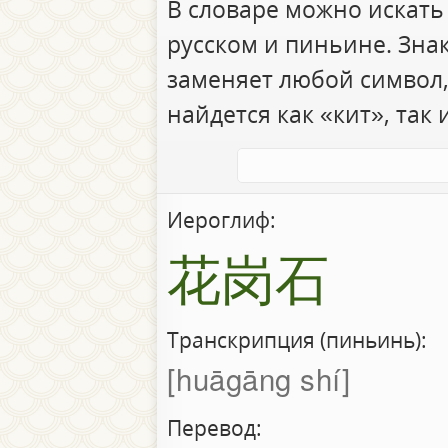
В словаре можно искать
русском и пиньине. Зна
заменяет любой символ,
найдется как «кит», так 
Иероглиф:
花岗石
Транскрипция (пиньинь):
huāgāng shí
Перевод: