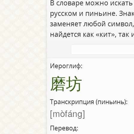
В словаре можно искать
русском и пиньине. Зна
заменяет любой символ,
найдется как «кит», так 
Иероглиф:
磨坊
Транскрипция (пиньинь):
mòfáng
Перевод: