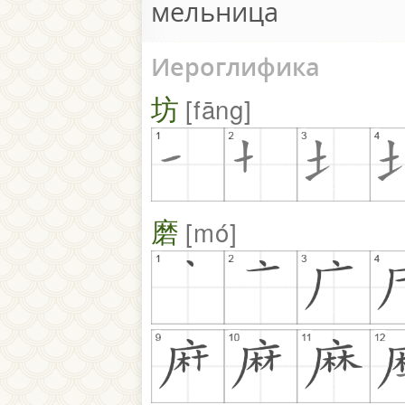
мельница
Иероглифика
坊
fāng
磨
mó