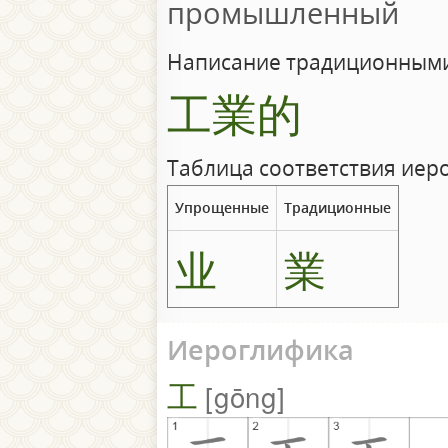
промышленный
Написание традиционными
工業的
Таблица соответствия иер
Упрощенные
Традиционные
业
業
Иероглифика
工
gōng