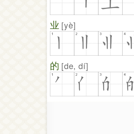
业
yè
的
de, dí