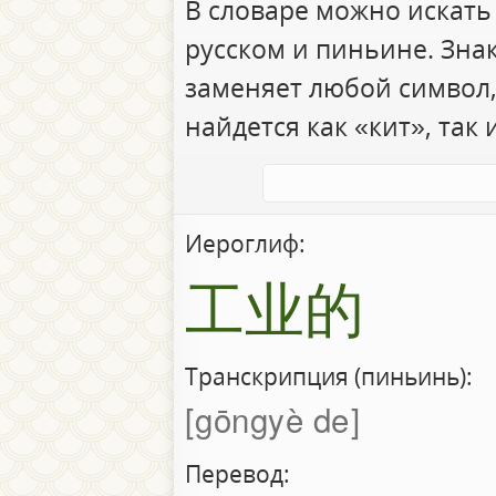
В словаре можно искать
русском и пиньине. Зна
заменяет любой символ,
найдется как «кит», так 
Иероглиф:
工业的
Транскрипция (пиньинь):
gōngyè de
Перевод: