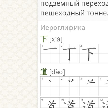
подземный перехо
пешеходный тонне
Иероглифика
下
xià
道
dào