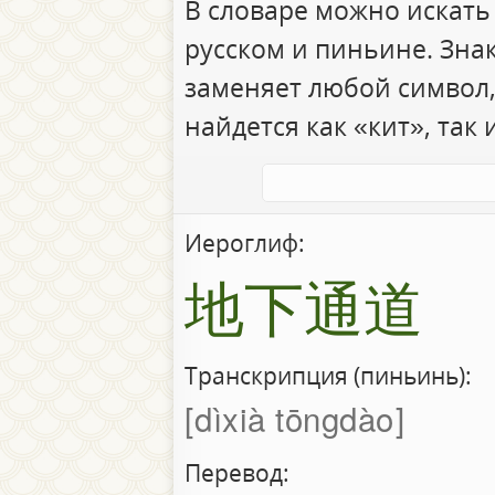
В словаре можно искать
русском и пиньине. Зна
заменяет любой символ,
найдется как «кит», так 
Иероглиф:
地下通道
Транскрипция (пиньинь):
dìxià tōngdào
Перевод: