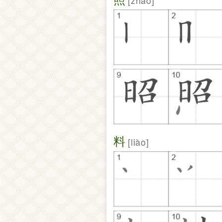
zhào
料
liào