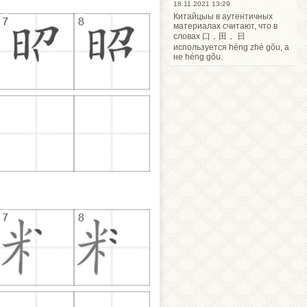
18.11.2021 13:29
Китайцыы в аутентичных
материалах считают, что в
словах 口，田， 日
используется héng zhé gõu, а
не héng gõu.