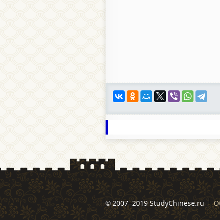
© 2007–2019 StudyChinese.ru
О