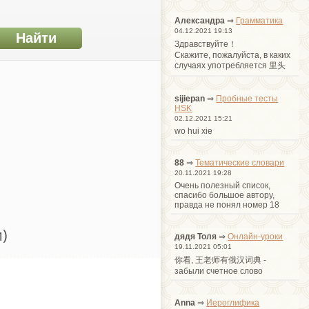
Александра
⇒
Грамматика
04.12.2021 19:13
Здравствуйте！
Cкажите, пожалуйста, в каких
случаях употребляется 里头
sijiepan
⇒
Пробные тесты
HSK
02.12.2021 15:21
wo hui xie
88
⇒
Тематические словари
20.11.2021 19:28
Очень полезный список,
спасибо большое автору,
правда не понял номер 18
)
дядя Толя
⇒
Онлайн-уроки
19.11.2021 05:01
你看, 王老师有俄汉词典 -
забыли счетное слово
Anna
⇒
Иероглифика