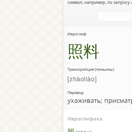
символ, например, по запросу «
Иероглиф:
照料
Транскрипция (пиньинь):
zhàoliào
Перевод:
ухаживать; присматр
Иероглифика
照