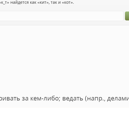
к_т» найдется как «кит», так и «кот».
ивать за кем-либо; ведать (напр., делами