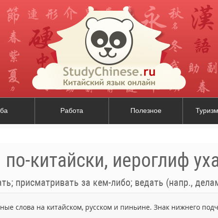
ба
Работа
Полезное
Туризм
. по-китайски, иероглиф уха
ть; присматривать за кем-либо; ведать (напр., дела
ьные слова на китайском, русском и пиньине. Знак нижнего по