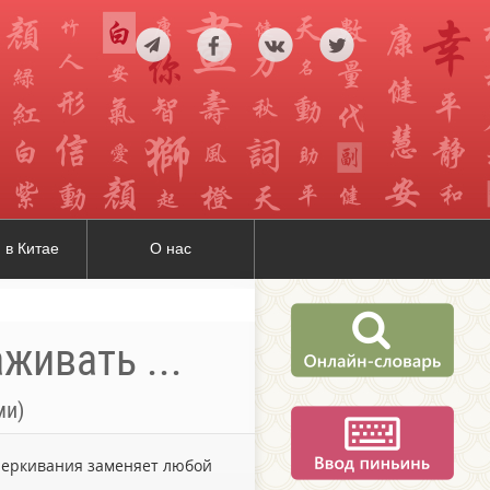
 в Китае
О нас
живать ...
ми)
дчеркивания заменяет любой