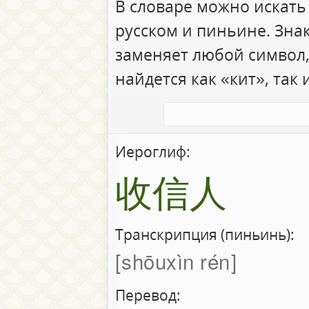
В словаре можно искать
русском и пиньине. Зна
заменяет любой символ,
найдется как «кит», так 
Иероглиф:
收信人
Транскрипция (пиньинь):
shōuxìn rén
Перевод: