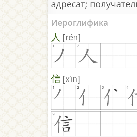
адресат; получател
Иероглифика
人
rén
信
xìn