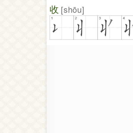
收
shōu