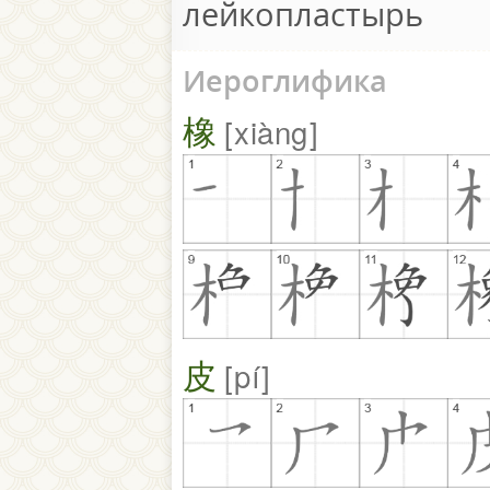
лейкопластырь
Иероглифика
橡
xiàng
皮
pí