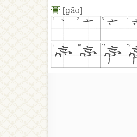
膏
gāo