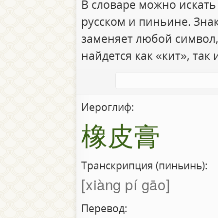
В словаре можно искать
русском и пиньине. Зна
заменяет любой символ,
найдется как «кит», так 
Иероглиф:
橡皮膏
Транскрипция (пиньинь):
xiàng pí gāo
Перевод: