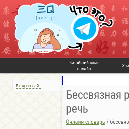
Китайский язык
Уче
онлайн
Вход на сайт
Бессвязная р
речь
Онлайн-словарь
/
бессвяз