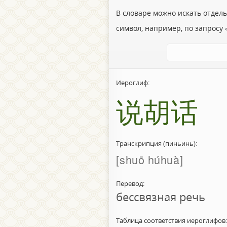
В словаре можно искать отдел
символ, например, по запросу «
Иероглиф:
说胡话
Транскрипция (пиньинь):
shuō húhuà
Перевод:
бессвязная речь
Таблица соответствия иероглифов: