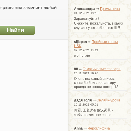
дчеркивания заменяет любой
Александра
⇒
Грамматика
04.12.2021 19:13
Здравствуйте！
Cкажите, пожалуйста, в каких
случаях употребляется 里头
sijiepan
⇒
Пробные тесты
HSK
02.12.2021 15:21
wo hui xie
88
⇒
Тематические словари
20.11.2021 19:28
Очень полезный список,
спасибо большое автору,
правда не понял номер 18
дядя Толя
⇒
Онлайн-уроки
19.11.2021 05:01
你看, 王老师有俄汉词典 -
забыли счетное слово
Anna
⇒
Иероглифика