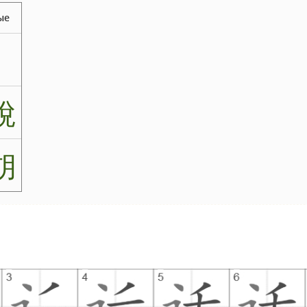
ые
說
胡