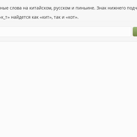
ьные слова на китайском, русском и пиньине. Знак нижнего по
к_т» найдется как «кит», так и «кот».