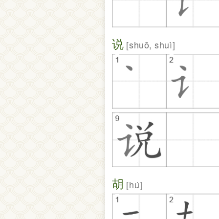
说
shuō, shuì
胡
hú