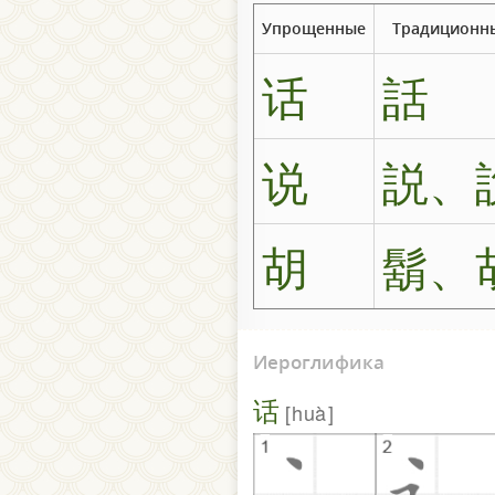
Упрощенные
Традиционн
话
話
说
説、
胡
鬍、
Иероглифика
话
huà