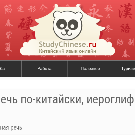
ба
Работа
Полезное
Туризм
ечь по-китайски, иероглиф
ная речь