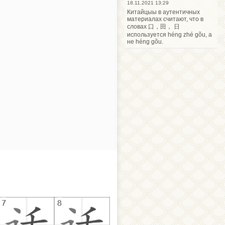
18.11.2021 13:29
Китайцыы в аутентичных
материалах считают, что в
словах 口，田， 日
используется héng zhé gõu, а
не héng gõu.