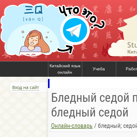
Китайский язык
Учеба
Рабо
онлайн
Вход на сайт
Бледный седой п
бледный седой
Онлайн-словарь
/
бледный; седо