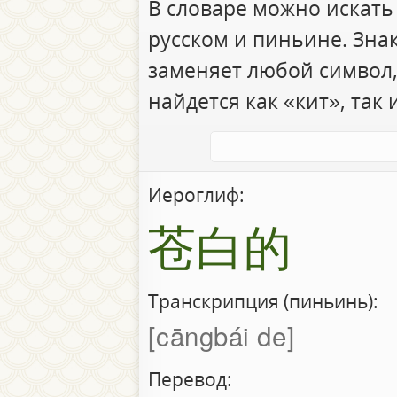
В словаре можно искать
русском и пиньине. Зна
заменяет любой символ,
найдется как «кит», так 
Иероглиф:
苍白的
Транскрипция (пиньинь):
cāngbái de
Перевод: