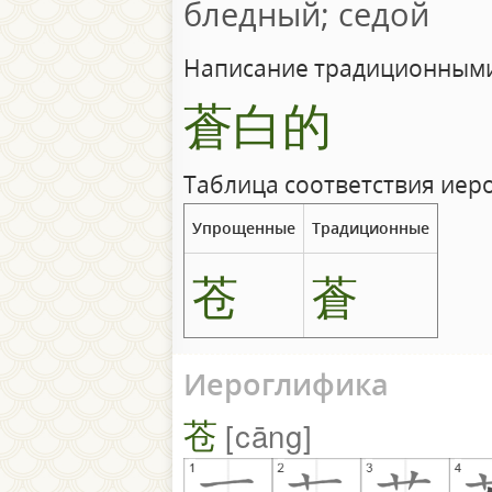
бледный; седой
Написание традиционными
蒼白的
Таблица соответствия иер
Упрощенные
Традиционные
苍
蒼
Иероглифика
苍
cāng