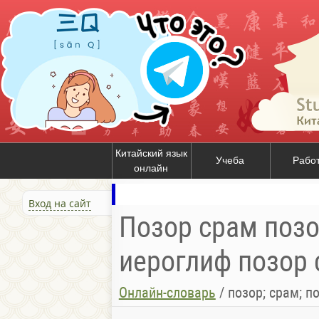
Китайский язык
Учеба
Рабо
онлайн
Вход на сайт
Позор срам позор
иероглиф позор с
Онлайн-словарь
/
позор; срам; п