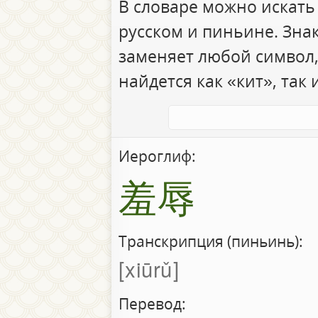
В словаре можно искать
русском и пиньине. Зна
заменяет любой символ,
найдется как «кит», так 
Иероглиф:
羞辱
Транскрипция (пиньинь):
xiūrǔ
Перевод: