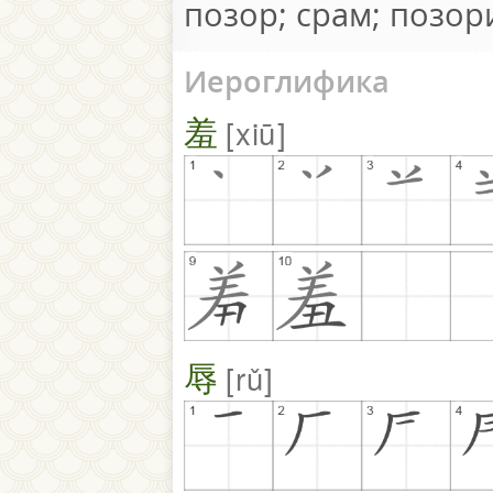
позор; срам; позор
Иероглифика
羞
xiū
辱
rǔ