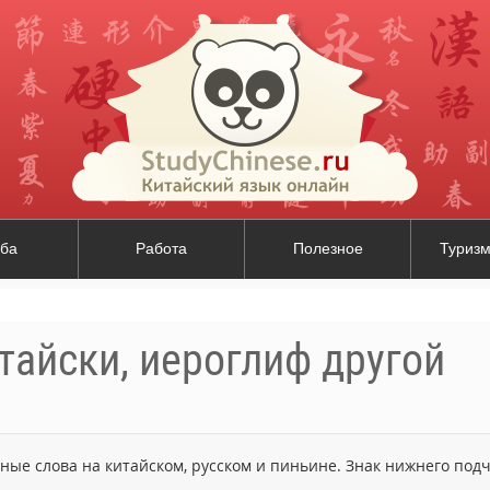
ба
Работа
Полезное
Туризм
тайски, иероглиф другой
ьные слова на китайском, русском и пиньине. Знак нижнего по