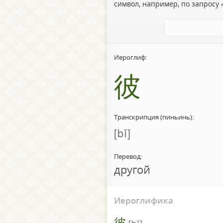
символ, например, по запросу «
Иероглиф:
彼
Транскрипция (пиньинь):
bǐ
Перевод:
другой
Иероглифика
彼