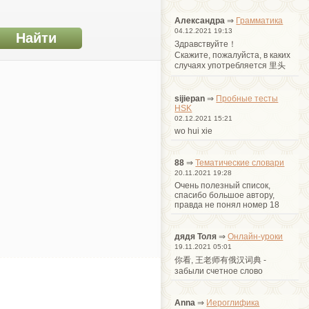
Александра
⇒
Грамматика
04.12.2021 19:13
Здравствуйте！
Cкажите, пожалуйста, в каких
случаях употребляется 里头
sijiepan
⇒
Пробные тесты
HSK
02.12.2021 15:21
wo hui xie
88
⇒
Тематические словари
20.11.2021 19:28
Очень полезный список,
спасибо большое автору,
правда не понял номер 18
дядя Толя
⇒
Онлайн-уроки
19.11.2021 05:01
你看, 王老师有俄汉词典 -
забыли счетное слово
Anna
⇒
Иероглифика