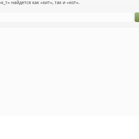
к_т» найдется как «кит», так и «кот».