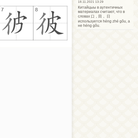
18.11.2021 13:29
Китайцыы в аутентичных
материалах считают, что в
словах 口，田， 日
используется héng zhé gõu, а
не héng gõu.