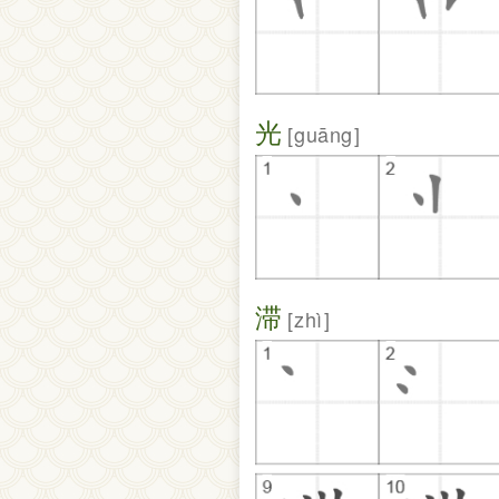
光
guāng
滞
zhì