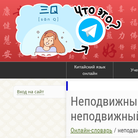
Китайский язык
Уче
онлайн
Вход на сайт
Неподвижный
неподвижный
Онлайн-словарь
/
неподв