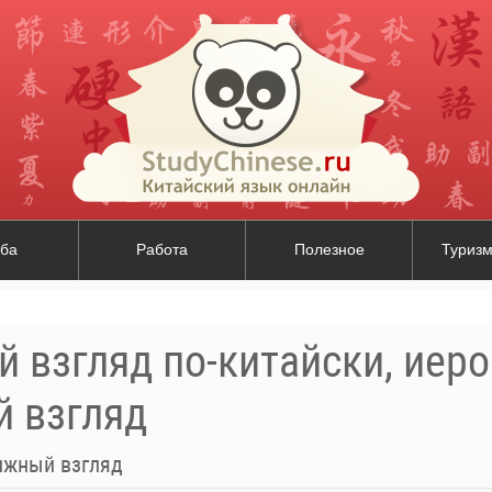
ба
Работа
Полезное
Туризм
 взгляд по-китайски, иер
 взгляд
ижный взгляд