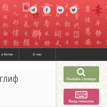
 в Китае
О нас
оглиф