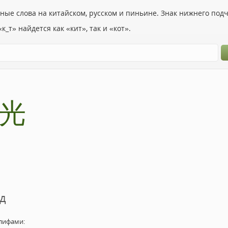
ьные слова на китайском, русском и пиньине. Знак нижнего по
к_т» найдется как «кит», так и «кот».
光
д
лифами: