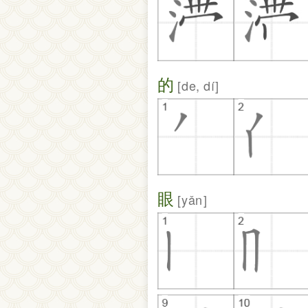
的
de, dí
眼
yǎn