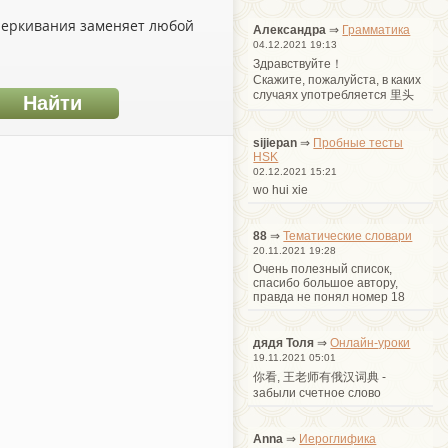
дчеркивания заменяет любой
Александра
⇒
Грамматика
04.12.2021 19:13
Здравствуйте！
Cкажите, пожалуйста, в каких
случаях употребляется 里头
sijiepan
⇒
Пробные тесты
HSK
02.12.2021 15:21
wo hui xie
88
⇒
Тематические словари
20.11.2021 19:28
Очень полезный список,
спасибо большое автору,
правда не понял номер 18
дядя Толя
⇒
Онлайн-уроки
19.11.2021 05:01
你看, 王老师有俄汉词典 -
забыли счетное слово
Anna
⇒
Иероглифика