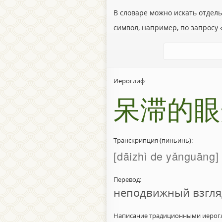
В словаре можно искать отдел
символ, например, по запросу «
Иероглиф:
呆滞的眼
Транскрипция (пиньинь):
dāizhì de yǎnguāng
Перевод:
неподвижный взгля
Написание традиционными иерог