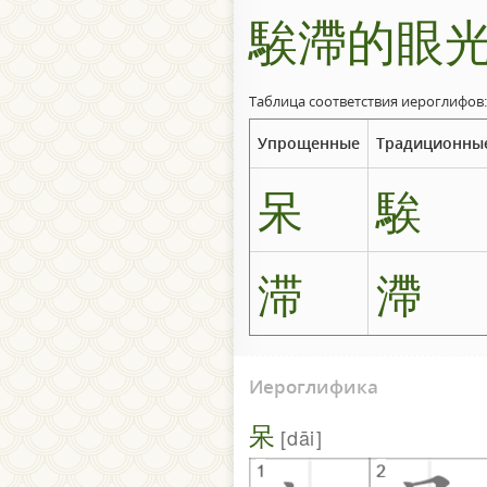
騃滯的眼
Таблица соответствия иероглифов:
Упрощенные
Традиционны
呆
騃
滞
滯
Иероглифика
呆
dāi