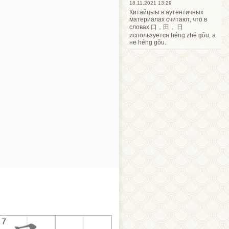
18.11.2021 13:29
Китайцыы в аутентичных
материалах считают, что в
словах 口，田， 日
используется héng zhé gõu, а
не héng gõu.