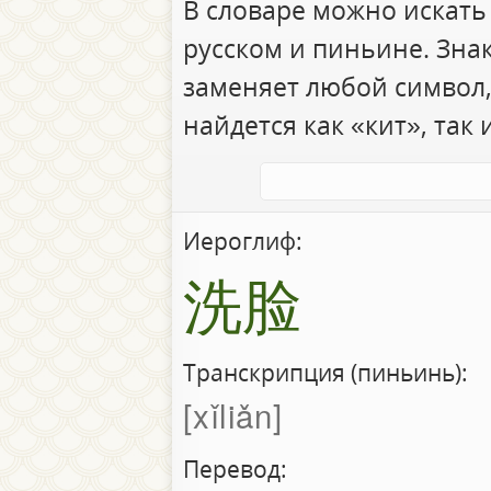
В словаре можно искать
русском и пиньине. Зна
заменяет любой символ,
найдется как «кит», так 
Иероглиф:
洗脸
Транскрипция (пиньинь):
xǐliǎn
Перевод: