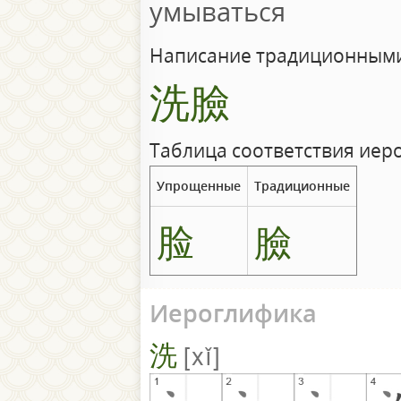
умываться
Написание традиционными
洗臉
Таблица соответствия иер
Упрощенные
Традиционные
脸
臉
Иероглифика
洗
xǐ