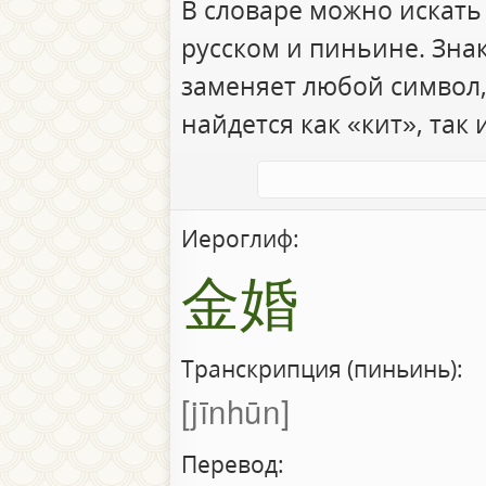
В словаре можно искать
русском и пиньине. Зна
заменяет любой символ,
найдется как «кит», так 
Иероглиф:
金婚
Транскрипция (пиньинь):
jīnhūn
Перевод: