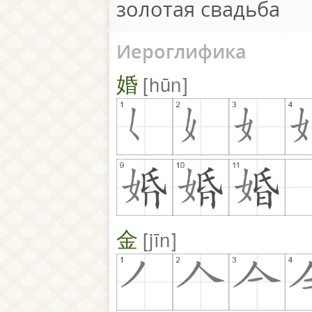
золотая свадьба
Иероглифика
婚
hūn
金
jīn