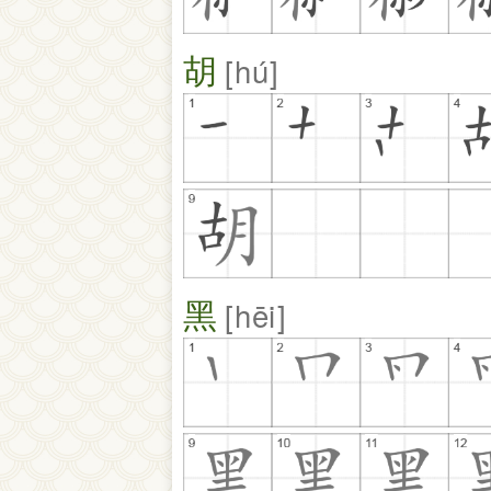
胡
hú
黑
hēi