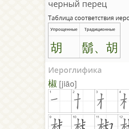
черный перец
Таблица соответствия иер
Упрощенные
Традиционные
胡
鬍、胡
Иероглифика
椒
jiāo