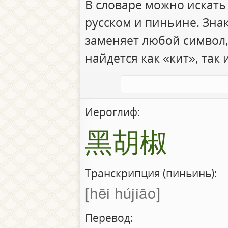
В словаре можно искать
русском и пиньине. Зна
заменяет любой символ,
найдется как «кит», так 
Иероглиф:
黑胡椒
Транскрипция (пиньинь):
hēi hújiāo
Перевод: