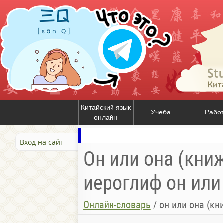
Китайский язык
Учеба
Рабо
онлайн
Вход на сайт
Он или она (книж
иероглиф он или
Онлайн-словарь
/
он или она (кн