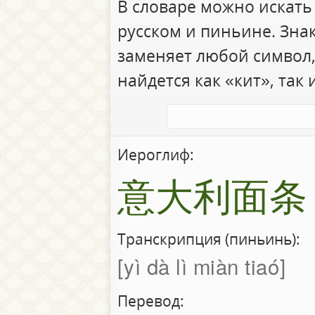
В словаре можно искать
русском и пиньине. Зна
заменяет любой символ,
найдется как «кит», так 
Иероглиф:
意大利面条
Транскрипция (пиньинь):
yì dà lì miàn tiaó
Перевод: