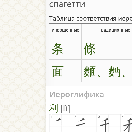
спагетти
Таблица соответствия иер
Упрощенные
Традиционные
条
條
面
麵、麪
Иероглифика
利
lì