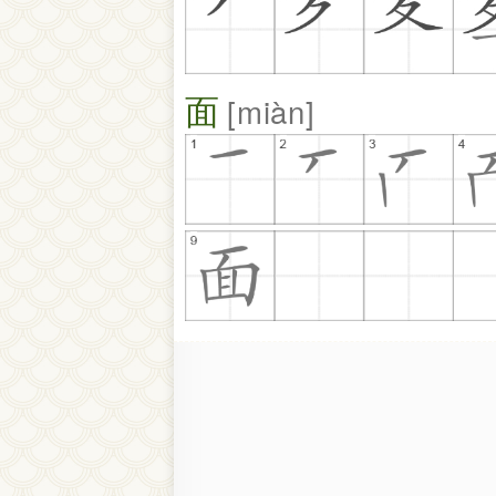
面
miàn