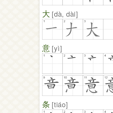
大
dà, dài
意
yì
条
tiáo