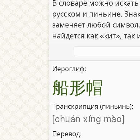
В словаре можно искать
русском и пиньине. Зна
заменяет любой символ,
найдется как «кит», так 
Иероглиф:
船形帽
Транскрипция (пиньинь):
chuán xíng mào
Перевод: