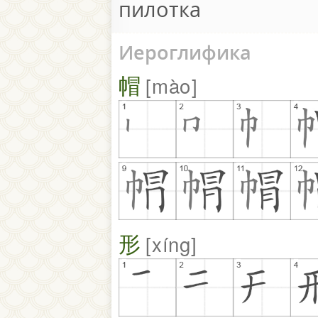
пилотка
Иероглифика
帽
mào
形
xíng