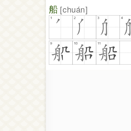
船
chuán