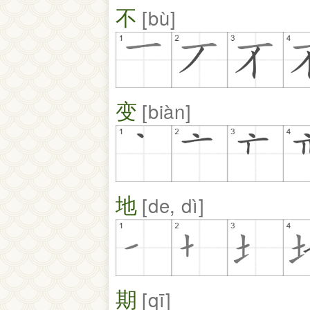
不
bù
变
biàn
地
de, dì
期
qī