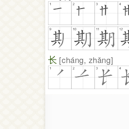
长
cháng, zhǎng