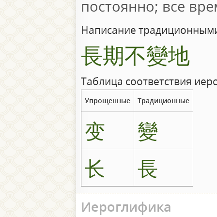
постоянно; все вре
Написание традиционными
長期不變地
Таблица соответствия иер
Упрощенные
Традиционные
变
變
长
長
Иероглифика