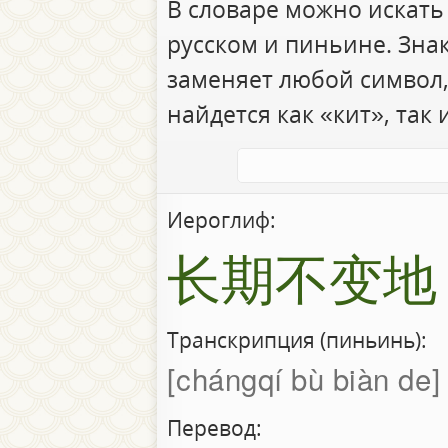
В словаре можно искать
русском и пиньине. Зна
заменяет любой символ,
найдется как «кит», так 
Иероглиф:
长期不变地
Транскрипция (пиньинь):
chángqí bù biàn de
Перевод: