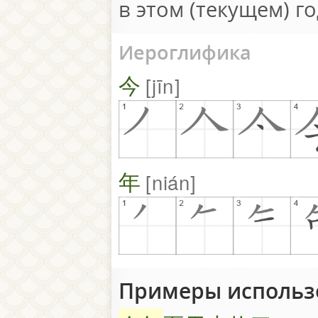
в этом (текущем) го
Иероглифика
今
jīn
年
nián
Примеры исполь