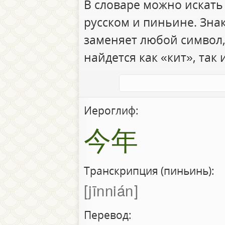
В словаре можно искать
русском и пиньине. Зна
заменяет любой символ,
найдется как «кит», так 
Иероглиф:
今年
Транскрипция (пиньинь):
jīnnián
Перевод: