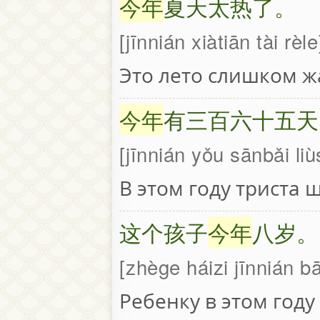
今年
夏天太热了。
jīnnián xiàtiān tài rèle
Это лето слишком ж
今年
有三百六十五天
jīnnián yǒu sānbǎi liù
В этом году триста 
这个孩子
今年
八岁。
zhège háizi jīnnián bā
Ребенку в этом году